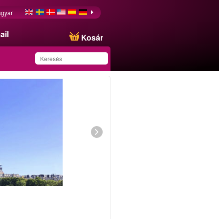
gyar
ail
Kosár
Ezt az ajánlatot
sikeresen mentette a
kedvencei közé!