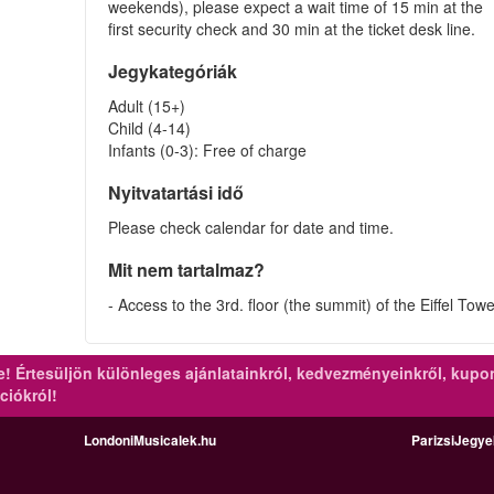
weekends), please expect a wait time of 15 min at the
first security check and 30 min at the ticket desk line.
Jegykategóriák
Adult (15+)
Child (4-14)
Infants (0-3): Free of charge
Nyitvatartási idő
Please check calendar for date and time.
Mit nem tartalmaz?
- Access to the 3rd. floor (the summit) of the Eiffel Tow
re!
Értesüljön különleges ajánlatainkról, kedvezményeinkről, kupo
ciókról!
LondoniMusicalek.hu
ParizsiJegy