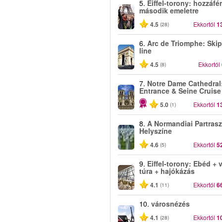
5.
Eiffel-torony: hozzáfé
második emeletre
4.5
Ekkortól
1
(28)
6.
Arc de Triomphe: Skip
line
4.5
Ekkortól
(8)
7.
Notre Dame Cathedral
Entrance & Seine Cruise
5.0
Ekkortól
1
(1)
8.
A Normandiai Partrasz
Helyszíne
4.6
Ekkortól
5
(5)
9.
Eiffel-torony: Ebéd + 
túra + hajókázás
4.1
Ekkortól
6
(11)
10.
városnézés
4.1
Ekkortól
1
(28)