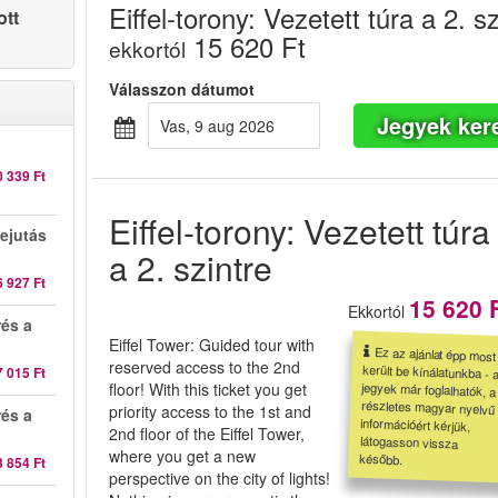
Eiffel-torony: Vezetett túra a 2. sz
ott
15 620 Ft
ekkortól
Válasszon dátumot
Jegyek ker
vas, 9 aug 2026
0 339 Ft
Eiffel-torony: Vezetett túra
ejutás
a 2. szintre
6 927 Ft
15 620 
Ekkortól
rés a
Eiffel Tower: Guided tour with
Ez az ajánlat épp most
került be kínálatunkba - a
jegyek már foglalhatók, a
részletes magyar nyelvű
információért kérjük,
látogasson vissza
reserved access to the 2nd
7 015 Ft
floor! With this ticket you get
priority access to the 1st and
rés a
2nd floor of the Eiffel Tower,
where you get a new
később.
3 854 Ft
perspective on the city of lights!