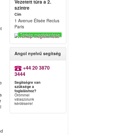
Vezetett túra a 2.
szintre
Cím
1 Avenue Élisée Reclus
Paris
nt
Térkép megtekintése
Angol nyelvű segítség
+44 20 3870
3444
e
Segítségre van
szüksége a
foglaláshoz?
es
Örömmel
válaszolunk
r
kérdéseire!
l
nd