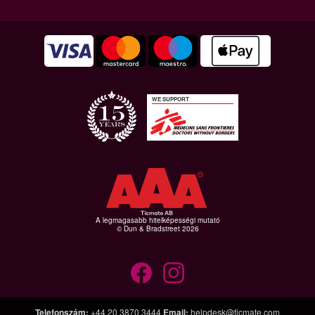
WE SUPPORT
A legmagasabb hitelképességi mutató
© Dun & Bradstreet 2026
Telefonszám
:
+44 20 3870 3444
Email
:
helpdesk@ticmate.com