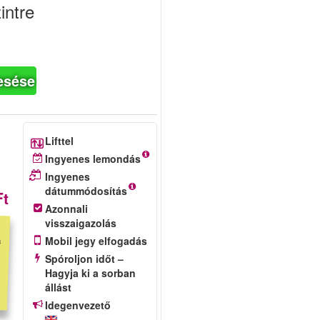
intre
esése
Lifttel
Ingyenes lemondás
Ingyenes
dátummódosítás
Ft
Azonnali
visszaigazolás
Mobil jegy elfogadás
Spóroljon időt –
Hagyja ki a sorban
állást
Idegenvezető