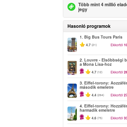
Több mint 4 millió elad
jegy
Hasonló programok
1.
Big Bus Tours Paris
4.7
Ekkortól
1
(21)
2.
Louvre - Elsőbbségi b
a Mona Lisa-hoz
4.7
Ekkortól
2
(12)
3.
Eiffel-torony: Aozzáfé
második emeletre
4.4
Ekkortól
2
(264)
4.
Eiffel-torony: Hozzáfé
harmadik emeletre
4.6
Ekkortól
3
(75)