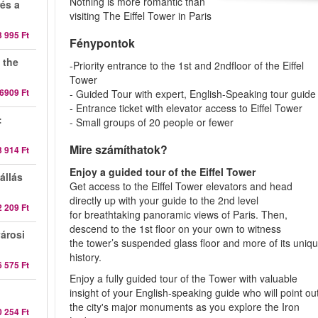
Nothing is more romantic than
rés a
visiting The Eiffel Tower in Paris
3 995 Ft
Fénypontok
 the
-Priority entrance to the 1st and 2ndfloor of the Eiffel
Tower
6909 Ft
- Guided Tour with expert, English-Speaking tour guide
- Entrance ticket with elevator access to Eiffel Tower
:
- Small groups of 20 people or fewer
Mire számíthatok?
3 914 Ft
Enjoy a guided tour of the Eiffel Tower
állás
Get access to the Eiffel Tower elevators and head
directly up with your guide to the 2nd level
2 209 Ft
for breathtaking panoramic views of Paris. Then,
descend to the 1st floor on your own to witness
városi
the tower’s suspended glass floor and more of its uniq
history.
6 575 Ft
Enjoy a fully guided tour of the Tower with valuable
insight of your English-speaking guide who will point ou
the city's major monuments as you explore the Iron
0 254 Ft