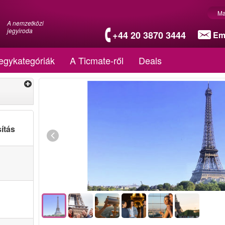
Ma
A nemzetközi
jegyiroda
+44 20 3870 3444
Em
egykategóriák
A Ticmate-ről
Deals
ítás