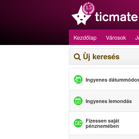
Kezdőlap
Városok
J
Ùj keresés
Ingyenes dátummódos
Ingyenes lemondás
Fizessen saját
pénznemében