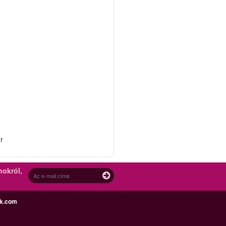
er
nokról,
ek.com