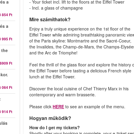
rés a
- Your ticket incl. lift to the floors at the Eiffel Tower
- Incl. a glass of champagne
3 854 Ft
Mire számíthatok?
rés a
Enjoy a truly unique experience on the 1st floor of the
Eiffel Tower while admiring breathtaking panoramic vie
3 995 Ft
of the Paris skyline: Montmartre and the Sacré-Coeur,
the Invalides, the Champ-de-Mars, the Champs-Elysée
 the
and the Arc de Triomphe!
6909 Ft
Feel the thrill of the glass floor and explore the history 
the Eiffel Tower before tasting a delicious French style
kor.
lunch at the Eiffel Tower.
6 064 Ft
Discover the local cuisine of Chef Thierry Marx in his
contemporary and warm brasserie.
:
Please click
HERE
to see an example of the menu.
3 914 Ft
Hogyan működik?
ulás
How do I get my tickets?
Shortly after your booking is complete, your e-ticket se