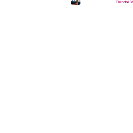
Ekkortól
3