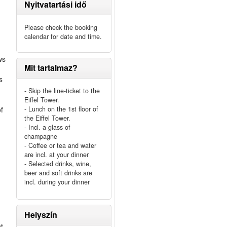
Nyitvatartási idő
Please check the booking
calendar for date and time.
ws
Mit tartalmaz?
s
- Skip the line-ticket to the
Eiffel Tower.
of
- Lunch on the 1st floor of
the Eiffel Tower.
- Incl. a glass of
champagne
- Coffee or tea and water
are incl. at your dinner
- Selected drinks, wine,
beer and soft drinks are
incl. during your dinner
Helyszín
nt