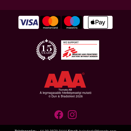
WE SUPPORT
A legmagasabb hitelképességi mutató
© Dun & Bradstreet 2026
+44 20 3870 3444
helpdesk@ticmate.com