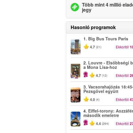
Több mint 4 millió elad
jegy
Hasonló programok
1.
Big Bus Tours Paris
4.7
Ekkortól
1
(21)
2.
Louvre - Elsőbbségi b
a Mona Lisa-hoz
4.7
Ekkortól
2
(12)
3.
Vacsorahajózás 18:45-
Pezsgővel együtt
4.0
Ekkortól
4
(4)
4.
Eiffel-torony: Aozzáfé
második emeletre
4.4
Ekkortól
2
(264)