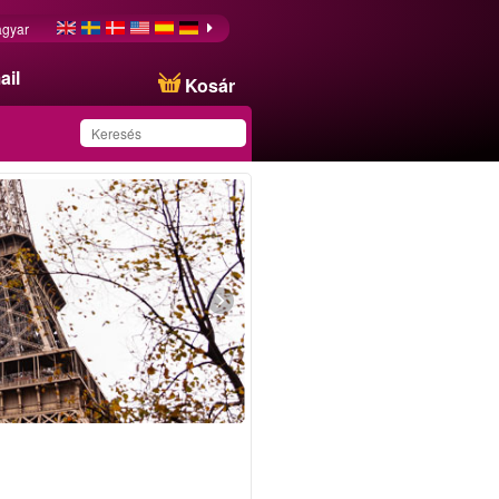
gyar
ail
Kosár
Ezt az ajánlatot
sikeresen mentette a
kedvencei közé!