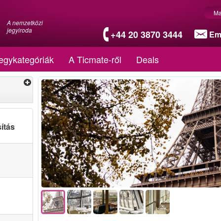
Ma
A nemzetközi
jegyiroda
+44 20 3870 3444
Em
egykategóriák
A Ticmate-ről
Deals
ítás