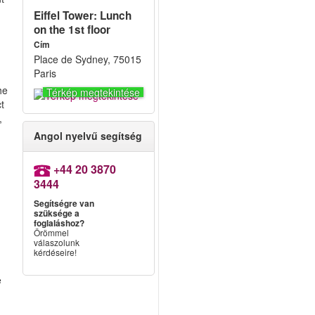
Eiffel Tower: Lunch
on the 1st floor
Cím
Place de Sydney, 75015
Paris
he
Térkép megtekintése
ct
,
Angol nyelvű segítség
+44 20 3870
3444
Segítségre van
szüksége a
foglaláshoz?
Örömmel
válaszolunk
kérdéseire!
e