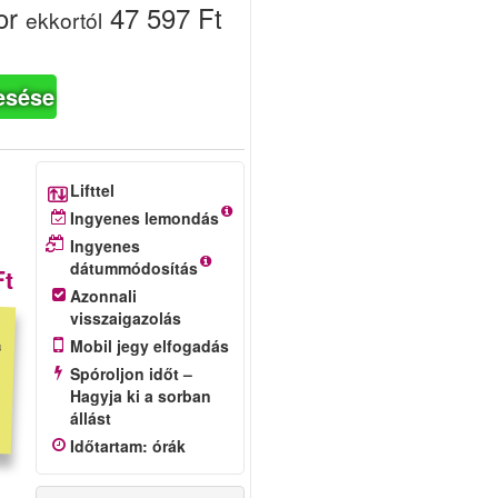
or
47 597 Ft
ekkortól
esése
Lifttel
Ingyenes lemondás
Ingyenes
dátummódosítás
Ft
Azonnali
visszaigazolás
Mobil jegy elfogadás
Spóroljon időt –
Hagyja ki a sorban
állást
Időtartam
:
órák