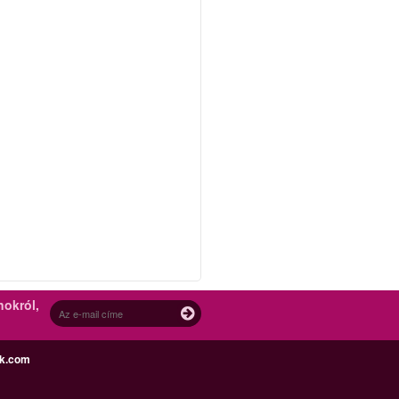
nokról,
ek.com