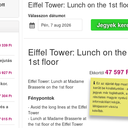
Eiffel Tower: Lunch on the 1st flo
ott
Válasszon dátumot
Jegyek ker
pén, 7 aug 2026
0 339 Ft
Eiffel Tower: Lunch on the
1st floor
ejutás
47 597 
Ekkortól
6 927 Ft
Eiffel Tower: Lunch at Madame
kor.
Ez az ajánlat épp most
került be kínálatunkba - a
jegyek már foglalhatók, a
részletes magyar nyelvű
információért kérjük,
látogasson vissza
Brasserie on the 1st floor
7 304 Ft
Fénypontok
rés a
- Avoid the long lines at the Eiffel
később.
Tower
- Lunch at Madame Brasserie at
7 015 Ft
the 1st floor of the Eiffel Tower