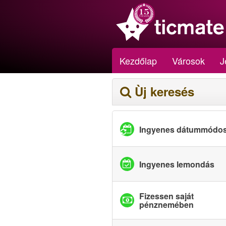
Kezdőlap
Városok
J
Ùj keresés
Ingyenes dátummódos
Ingyenes lemondás
Fizessen saját
pénznemében