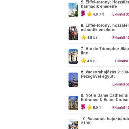
5.
Eiffel-torony: Hozzáfé
harmadik emeletre
4.6
Ekkortól
3
(75)
6.
Eiffel-torony: hozzáfé
második emeletre
4.5
Ekkortól
1
(28)
7.
Arc de Triomphe: Skip
line
4.5
Ekkortól
(8)
8.
Vacsorahajózás 21:00-
Pezsgővel együtt
Ekkortól
5
9.
Notre Dame Cathedral
Entrance & Seine Cruise
5.0
Ekkortól
1
(1)
10.
Vacsorás hajókiránd
21:00