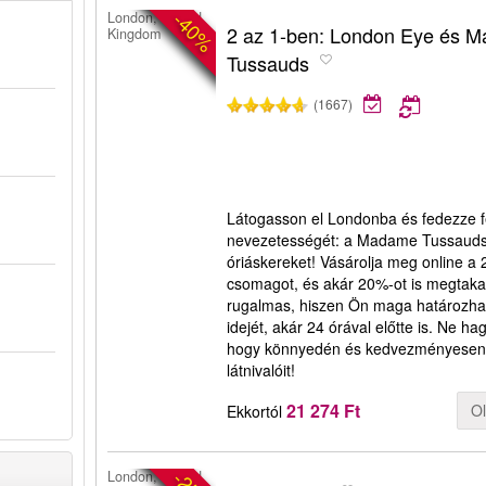
-40%
London, United
2 az 1-ben: London Eye és 
Kingdom
Tussauds
(1667)
Látogasson el Londonba és fedezze f
nevezetességét: a Madame Tussaud
óriáskereket! Vásárolja meg online a
csomagot, és akár 20%-ot is megtakarí
rugalmas, hiszen Ön maga határozhat
idejét, akár 24 órával előtte is. Ne ha
hogy könnyedén és kedvezményesen 
látnivalóit!
21 274 Ft
O
Ekkortól
London, United