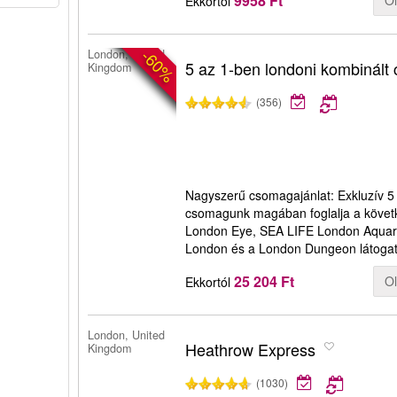
9958 Ft
O
Ekkortól
-60%
London, United
5 az 1-ben londoni kombinált
Kingdom
(356)
Nagyszerű csomagajánlat: Exkluzív 5 
csomagunk magában foglalja a köve
London Eye, SEA LIFE London Aquari
London és a London Dungeon látogat
25 204 Ft
O
Ekkortól
London, United
Heathrow Express
Kingdom
(1030)