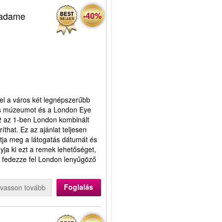
Madame
-40%
el a város két legnépszerűbb
s múzeumot és a London Eye
 2 az 1-ben London kombinált
that. Ez az ajánlat teljesen
ja meg a látogatás dátumát és
gyja ki ezt a remek lehetőséget,
fedezze fel London lenyűgöző
Foglalás
lvasson tovább