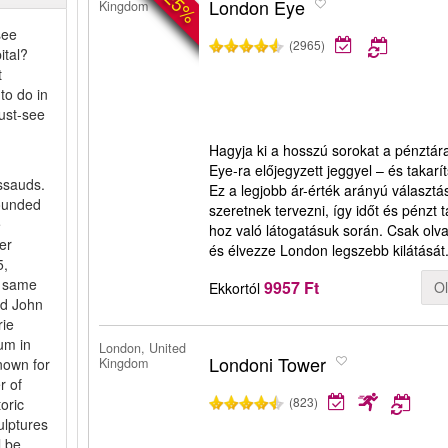
-25%
London Eye
Kingdom
see
(2965)
ital?
t
to do in
must-see
Hagyja ki a hosszú sorokat a pénztár
Eye-ra előjegyzett jeggyel – és takar
sauds.
Ez a legjobb ár-érték arányú választá
ounded
szeretnek tervezni, így időt és pénzt
e
hoz való látogatásuk során. Csak olva
er
és élvezze London legszebb kilátását
5,
e same
9957 Ft
O
Ekkortól
nd John
rie
um in
London, United
Londoni Tower
nown for
Kingdom
r of
(823)
toric
ulptures
l be