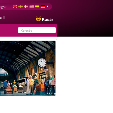
gyar
ail
Kosár
Ezt az ajánlatot
sikeresen mentette a
kedvencei közé!