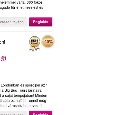
énelemmel várja. 360 fokos
ragadó történetmesélést és
Foglalás
lvasson tovább
oni
-40%
 Londonban és spóroljon az 1
 a Big Bus Tours járataira!
ost a saját tempójában! Minden
tt séta és hajóút - ennél még
ott városnézést tervezni!
Foglalás