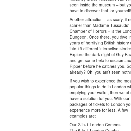
seen inside the museum – but you
have to discover that for yourself
Another attraction – as scary, if n
scarier than Madame Tussauds’
Chamber of Horrors – is the Lon
Dungeon. Once there, you dive i
years of horrifying British history
into 19 different interactive storie
Explore the dark night of Guy F
and get some help to escape Jac
Ripper before he catches you. S
already? Oh, you ain’t seen nothi
If you wish to experience the mos
popular things to do in London w
emptying your wallet, then we of
have a solution for you. With ou
packages of tickets to London y
experience more for less. A few
examples are:
Our 2-in-1 London Combos
The 5-in-1 London Combo