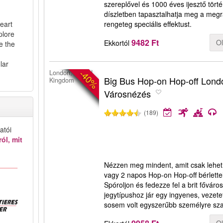
szereplővel és 1000 éves ijesztő tört
díszletben tapasztalhatja meg a meg
eart
rengeteg speciális effektust.
plore
9482 Ft
O
Ekkortól
e the
lar
-40%
London, United
Big Bus Hop-on Hop-off Lond
Kingdom
Városnézés
(189)
atói
ól, mit
Nézzen meg mindent, amit csak lehet
vagy 2 napos Hop-on Hop-off bérlettel
Spóroljon és fedezze fel a brit fővár
jegytípushoz jár egy ingyenes, vezete
sosem volt egyszerűbb személyre szab