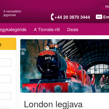
Ma
A nemzetközi
jegyiroda
+44 20 3870 3444
Em
egykategóriák
A Ticmate-ről
Deals
e
London legjava