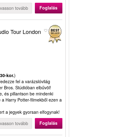
Foglalás
lvasson tovább
tudio Tour London
:30-kor.
)
fedezze fel a varázslóvilág
er Bros. Stúdióban elbűvöl!
be, és pillantson be mindenki
 a Harry Potter-filmekből ezen a
ert a jegyek gyorsan elfogynak!
Foglalás
lvasson tovább