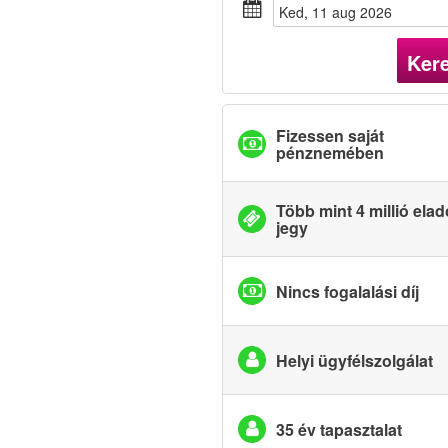
ked, 11 aug 2026
Ker
Fizessen saját
pénznemében
Több mint 4 millió elad
jegy
Nincs fogalalási díj
Helyi ügyfélszolgálat
35 év tapasztalat