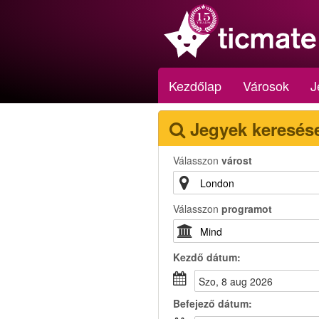
Kezdőlap
Városok
J
Jegyek keresés
Válasszon
várost
Válasszon
programot
Kezdő dátum:
szo, 8 aug 2026
Befejező dátum: