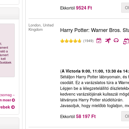
9524 Ft
O
Ekkortól
London, United
Harry Potter: Warner Bros. S
Kingdom
(1949)
t.
lament
ható a
ismert
kell
lősebbek
(
A Victoria 9:00, 11:00, 13:30 és 14
Sétáljon Harry Potter lábnyomain, és 
csodáit. Ez a varázslatos túra a Warn
Lépjen be a lélegzetelállító díszletek
kedvenc varázslójának kulisszái mögé
t csomag
–
látványos Harry Potter stúdiótúrán.
on most
Javasoljuk, hogy mielőbb foglaljon, m
yebek
58 197 Ft
O
Ekkortól