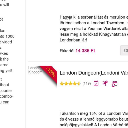
 will
!
Hagyja ki a sorbanállást és merüljön e
ot
történelmében a Londoni Towerben, 
vegyen részt a Yeoman Warderek által 
don
lesse meg a hollókat! Kihagyhatatlan
nto 1000
Londonban jár!
 divided
s.
14 386 Ft
O
Ekkortól
awkes
k the
cared
-15%
London, United
ng yet!
London Dungeon(Londoni Vár
Kingdom
t
(119)
ithout
 course
r combo-
ou can
Takarítson meg 15%-ot a Londoni Vár
és élvezze a lehető leggyorsabb beju
belépőjegyeinkkel! A London Várbörtön