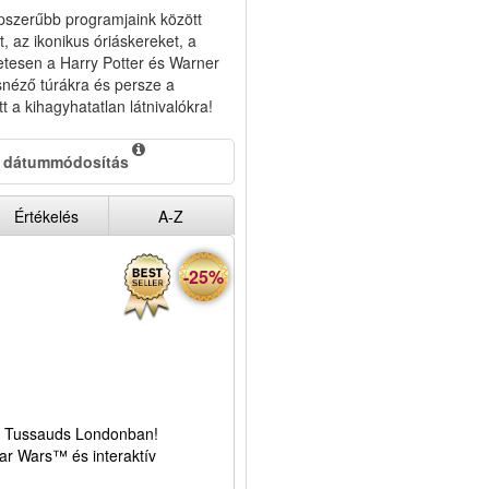
épszerűbb programjaink között
az ikonikus óriáskereket, a
tesen a Harry Potter és Warner
snéző túrákra és persze a
itt a kihagyhatatlan látnivalókra!
 dátummódosítás
Értékelés
A-Z
-25%
e Tussauds Londonban!
tar Wars™ és interaktív