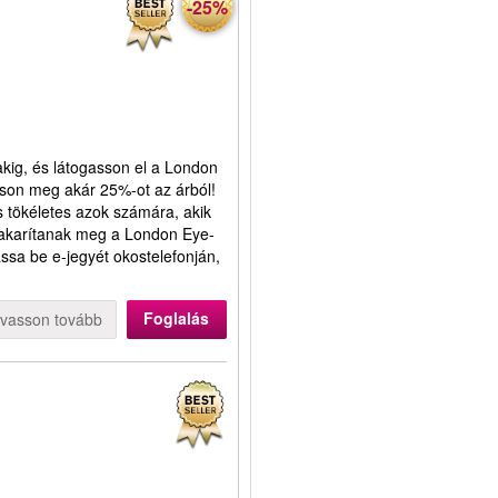
-25%
akig, és látogasson el a London
ítson meg akár 25%-ot az árból!
s tökéletes azok számára, akik
 takarítanak meg a London Eye-
ssa be e-jegyét okostelefonján,
.
Foglalás
lvasson tovább