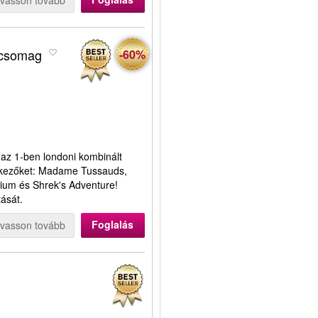
lvasson tovább
 csomag
-60%
az 1-ben londoni kombinált
tkezőket: Madame Tussauds,
um és Shrek's Adventure!
ását.
Foglalás
lvasson tovább