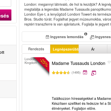
London: megannyi látnivaló, de hol is kezdjük? A legn
megtalálja a legendás Madame Tussauds panoptikumot, 
London Eye-t, a lenyűgöző Londoni Towert és természe
esés
Bros. Studio túrát. Foglalhat jegyet múzeumokba, váro
reptéri transzferre is van ajánlatunk. Foglalja le jegyeit 
Ingyenes lemondás
Ingyenes
Rendezés
Legnépszerűbbek
Ár
ott
-25%
London, United
Madame Tussauds London
Kingdom
(1495)
Találkozzon hírességekkel a Madam
Készítsen szelfiket és fedezze fel a S
élményeket. Foglaljon előre.