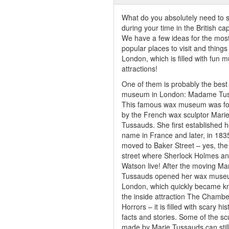
What do you absolutely need to 
during your time in the British cap
We have a few ideas for the mos
popular places to visit and things 
London, which is filled with fun 
attractions!
One of them is probably the best
museum in London: Madame Tus
This famous wax museum was f
by the French wax sculptor Mari
Tussauds. She first established h
name in France and later, in 183
moved to Baker Street – yes, th
street where Sherlock Holmes a
Watson live! After the moving Ma
Tussauds opened her wax muse
London, which quickly became k
the inside attraction The Chambe
Horrors – it is filled with scary his
facts and stories. Some of the sc
made by Marie Tussauds can stil