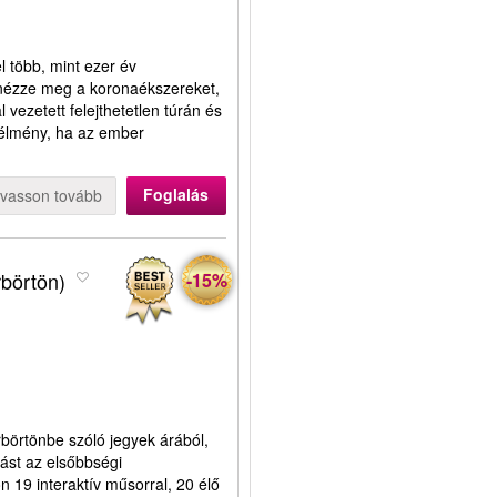
l több, mint ezer év
nézze meg a koronaékszereket,
vezetett felejthetetlen túrán és
 élmény, ha az ember
Foglalás
lvasson tovább
börtön)
-15%
börtönbe szóló jegyek árából,
tást az elsőbbségi
 19 interaktív műsorral, 20 élő