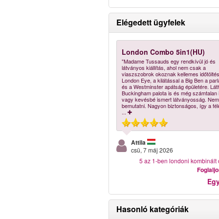
Elégedett ügyfelek
London Combo 5in1(HU)
"Madame Tussauds egy rendkívül jó és
látványos kiállítás, ahol nem csak a
viaszszobrok okoznak kellemes időtöltés
London Eye, a kilátással a Big Ben a par
és a Westminster apátság épületére. Lát
Buckingham palota is és még számtalan 
vagy kevésbé ismert látványosság. Nem 
bemutatni. Nagyon biztonságos, így a fé
...
Attila
csü, 7 máj 2026
5 az 1-ben londoni kombinál
Foglalj
Eg
Hasonló kategóriák