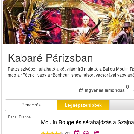
Kabaré Párizsban
Párizs szívében található a két világhírű mulató, a Bal du Moulin R
meg a “Féerie” vagy a “Bonheur” showműsort vacsorával vagy anél
Ingyenes lemondás
Rendezés
Legnépszerűbbek
Paris, France
Moulin Rouge és sétahajózás a Szajn
(31)