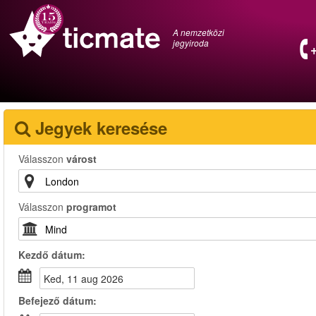
A nemzetközi
jegyiroda
Jegyek keresése
Válasszon
várost
Válasszon
programot
Kezdő dátum:
ked, 11 aug 2026
Befejező dátum: