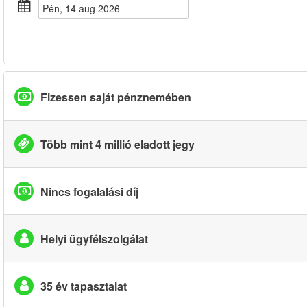
pén, 14 aug 2026
Fizessen saját pénznemében
Több mint 4 millió eladott jegy
Nincs fogalalási díj
Helyi ügyfélszolgálat
35 év tapasztalat