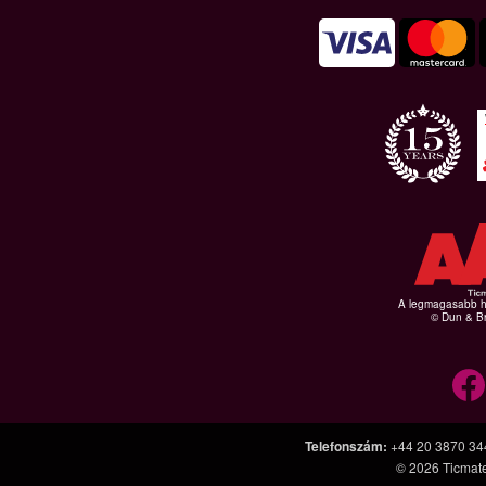
A legmagasabb hi
© Dun & Br
Telefonszám
:
+44 20 3870 34
© 2026
Ticmat