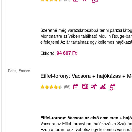
Szeretné még varázslatosabbá tenni párizsi láto
Montmartre szívében található Moulin Rouge-ban,
elfelejteni! Az ár tartalmaz egy kellemes hajóká
94 607 Ft
Ekkortól
Paris, France
Eiffel-torony: Vacsora + hajókázás + 
(58)
Eiffel-torony: Vacsora az első emeleten + ha
Vacsora az Eiffel-toronyban, hajókázás a Szajná
Ezen a túrán részt vehetsz egy kellemes vacsorá