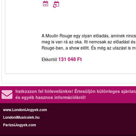
A Moulin Rouge egy olyan előadás, aminek nincs p
meg is van rá az oka. Itt nemcsak az előadást és
Rouge-ban, a show előtt. És még az utazást is m
131 048 Ft
Ekkortól
Iratkozzon fel hírlevelünkre!
Értesüljön különleges ajánla
és egyéb hasznos információkról!
www.LondoniJegyek.com
LondoniMusicalek.hu
ParizsiJegyek.com