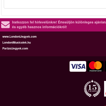
Iratkozzon fel hírlevelünkre!
Értesüljön különleges ajánla
és egyéb hasznos információkról!
www.LondoniJegyek.com
LondoniMusicalek.hu
ParizsiJegyek.com