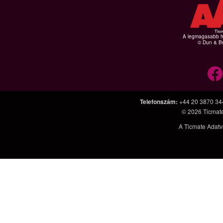
A legmagasabb hi
© Dun & Br
Telefonszám
:
+44 20 3870 34
© 2026
Ticmat
A Ticmate Adatv