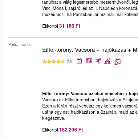
tanulhat a világ legismertebb mesterműveiről, le
Vinci Mona Lisájáról és az I. Napóleon koronázás
múzeumot - ha Párizsban jár, ez már-már kötele
31 186 Ft
Ekkortól
Paris, France
Eiffel-torony: Vacsora + hajókázás + 
(58)
Eiffel-torony: Vacsora az első emeleten + ha
Vacsora az Eiffel-toronyban, hajókázás a Szajná
Ezen a túrán részt vehetsz egy kellemes vacsorá
utána egy esti hajókázáson a Szajnán, majd az e
kiegészítve.
182 206 Ft
Ekkortól