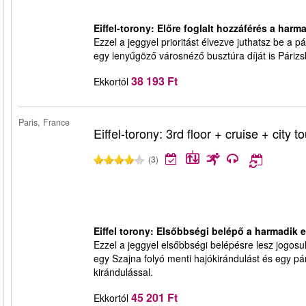
Eiffel-torony: Előre foglalt hozzáférés a harma
Ezzel a jeggyel prioritást élvezve juthatsz be a 
egy lenyűgöző városnéző busztúra díját is Párizsba
38 193 Ft
Ekkortól
Paris, France
Eiffel-torony: 3rd floor + cruise + city to
(3)
Eiffel torony: Elsőbbségi belépő a harmadik 
Ezzel a jeggyel elsőbbségi belépésre lesz jogosu
egy Szajna folyó menti hajókirándulást és egy pár
kirándulással.
45 201 Ft
Ekkortól