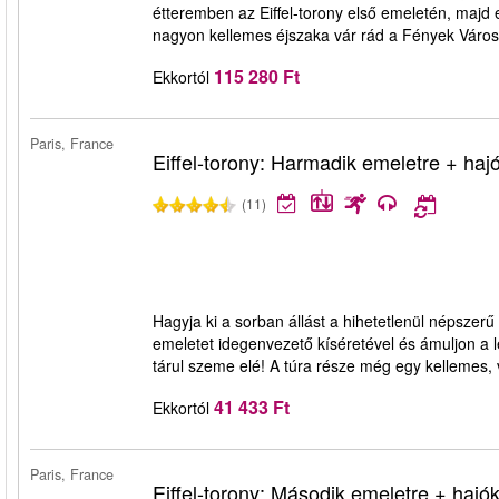
étteremben az Eiffel-torony első emeletén, majd
nagyon kellemes éjszaka vár rád a Fények Váro
115 280 Ft
Ekkortól
Paris, France
Eiffel-torony: Harmadik emeletre + haj
(11)
Hagyja ki a sorban állást a hihetetlenül népszer
emeletet idegenvezető kíséretével és ámuljon a l
tárul szeme elé! A túra része még egy kellemes,
41 433 Ft
Ekkortól
Paris, France
Eiffel-torony: Második emeletre + hajó