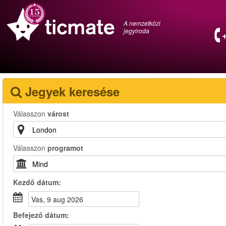
A nemzetközi
jegyiroda
Jegyek keresése
Válasszon
várost
Válasszon
programot
Kezdő dátum:
vas, 9 aug 2026
Befejező dátum: