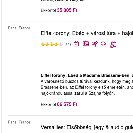
35 005 Ft
Ekkortól
Paris, France
Eiffel-torony: Ebéd + városi túra + haj
(11)
Eiffel torony: Ebéd a Madame Brasserie-ben, 
A városnéző buszos túrával kezdünk, hogy megis
Brasserie-ben, az Eiffel torony első emeletén, a
hajókirándulással zárul a Szajna folyón.
66 575 Ft
Ekkortól
Paris, France
Versailles: Elsőbbségi jegy & audio gu