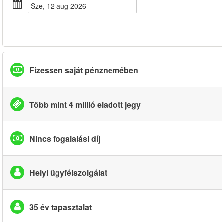
sze, 12 aug 2026
Fizessen saját pénznemében
Több mint 4 millió eladott jegy
Nincs fogalalási díj
Helyi ügyfélszolgálat
35 év tapasztalat