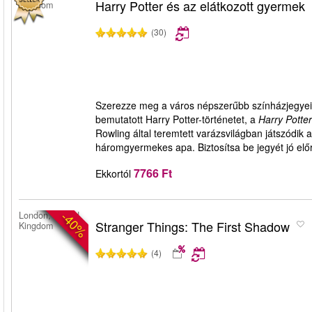
Harry Potter és az elátkozott gyermek
Kingdom
(30)
Szerezze meg a város népszerűbb színházjegyeit 
bemutatott Harry Potter-történetet, a
Harry Potte
Rowling által teremtett varázsvilágban játszódik a
háromgyermekes apa. Biztosítsa be jegyét jó elő
7766 Ft
Ekkortól
-40%
London, United
Stranger Things: The First Shadow
Kingdom
(4)