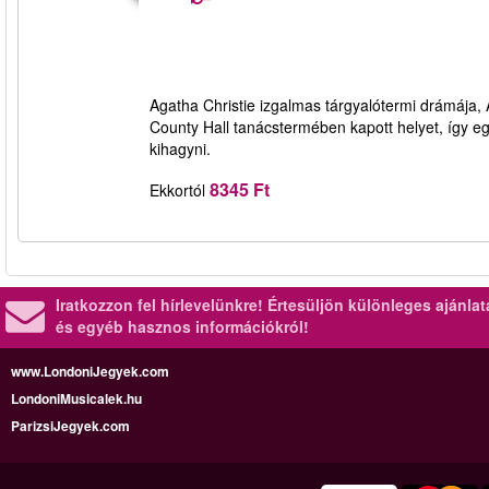
Agatha Christie izgalmas tárgyalótermi drámája,
County Hall tanácstermében kapott helyet, így e
kihagyni.
8345 Ft
Ekkortól
Iratkozzon fel hírlevelünkre!
Értesüljön különleges ajánla
és egyéb hasznos információkról!
www.LondoniJegyek.com
LondoniMusicalek.hu
ParizsiJegyek.com