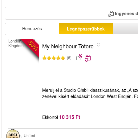
Ingyenes 
Rendezés
Legnépszerűbbek
-50%
London, United
My Neighbour Totoro
Kingdom
(8)
Merülj el a Studio Ghibli klasszikusának, az „A 
zenével kísért előadását London West Endjén. Fog
10 315 Ft
Ekkortól
London, United