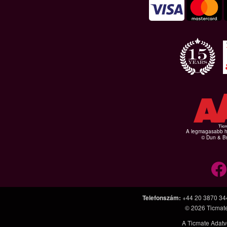
A legmagasabb hi
© Dun & Br
Telefonszám
:
+44 20 3870 34
© 2026
Ticmat
A Ticmate Adatv