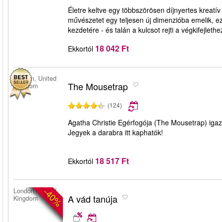
Életre keltve egy többszörösen díjnyertes kreatív 
művészetet egy teljesen új dimenzióba emelik, ez 
kezdetére - és talán a kulcsot rejti a végkifejlethe
18 042 Ft
Ekkortól
London, United
The Mousetrap
Kingdom
(124)
Agatha Christie Egérfogója (The Mousetrap) igazi
Jegyek a darabra itt kaphatók!
18 517 Ft
Ekkortól
-40%
London, United
A vád tanúja
Kingdom