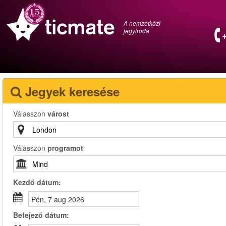
A nemzetközi
jegyiroda
Jegyek keresése
Válasszon
várost
Válasszon
programot
Kezdő dátum:
pén, 7 aug 2026
Befejező dátum: