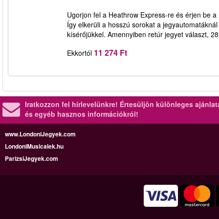
Ugorjon fel a Heathrow Express-re és érjen be a
Így elkerüli a hosszú sorokat a jegyautomatáknál
kísérőjükkel. Amennyiben retúr jegyet választ, 2
11 274 Ft
Ekkortól
Iratkozzon fel hírlevelünkre!
Értesüljön különleges ajánla
és egyéb hasznos információkról!
www.LondoniJegyek.com
LondoniMusicalek.hu
ParizsiJegyek.com