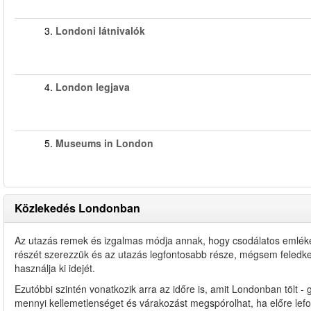
3.
Londoni látnivalók
4.
London legjava
5.
Museums in London
Közlekedés Londonban
Az utazás remek és izgalmas módja annak, hogy csodálatos emléke
részét szerezzük és az utazás legfontosabb része, mégsem feledk
használja ki idejét.
Ezutóbbi szintén vonatkozik arra az időre is, amit Londonban tölt -
mennyi kellemetlenséget és várakozást megspórolhat, ha előre lefog