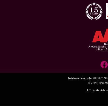
A legmagasabb hi
© Dun & Br
Telefonszám
:
+44 20 3870 34
© 2026
Ticmat
A Ticmate Adatv