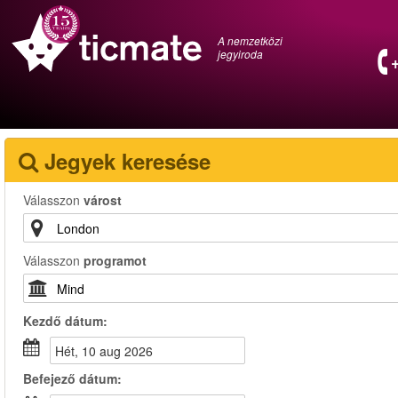
A nemzetközi
jegyiroda
Jegyek keresése
Válasszon
várost
Válasszon
programot
Kezdő dátum:
hét, 10 aug 2026
Befejező dátum: