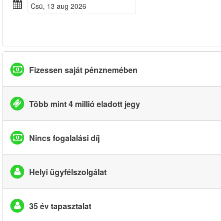
csü, 13 aug 2026
Fizessen saját pénznemében
Több mint 4 millió eladott jegy
Nincs fogalalási díj
Helyi ügyfélszolgálat
35 év tapasztalat