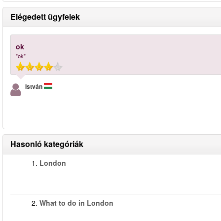
Elégedett ügyfelek
ok
"ok"
István
Hasonló kategóriák
1.
London
2.
What to do in London