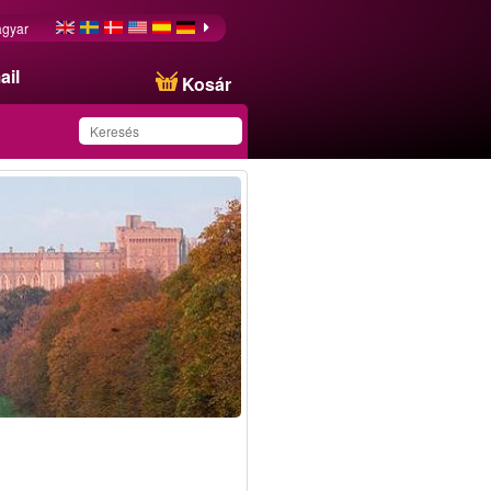
gyar
ail
Kosár
Ezt az ajánlatot
sikeresen mentette a
kedvencei közé!