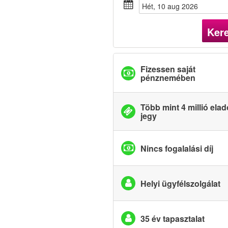
hét, 10 aug 2026
Ker
Fizessen saját
pénznemében
Több mint 4 millió elad
jegy
Nincs fogalalási díj
Helyi ügyfélszolgálat
35 év tapasztalat