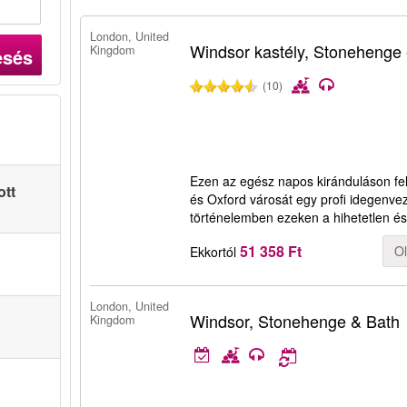
London, United
Windsor kastély, Stonehenge
Kingdom
esés
(10)
Ezen az egész napos kiránduláson fe
ott
és Oxford városát egy profi idegenvez
történelemben ezeken a hihetetlen é
51 358 Ft
O
Ekkortól
London, United
Windsor, Stonehenge & Bath
Kingdom