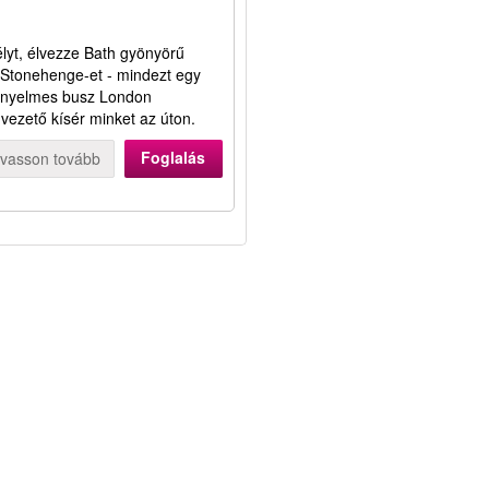
lyt, élvezze Bath gyönyörű
 Stonehenge-et - mindezt egy
kényelmes busz London
nvezető kísér minket az úton.
Foglalás
lvasson tovább