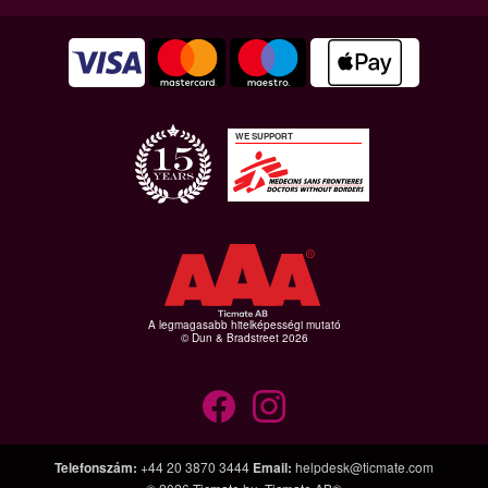
WE SUPPORT
A legmagasabb hitelképességi mutató
© Dun & Bradstreet 2026
Telefonszám
:
+44 20 3870 3444
Email
:
helpdesk@ticmate.com