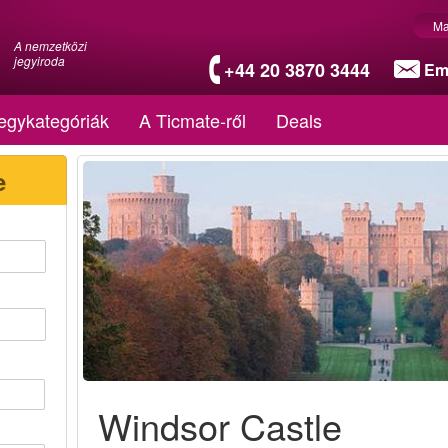
Ma
A nemzetközi
jegyiroda
+44 20 3870 3444
Em
egykategóriák
A Ticmate-ről
Deals
e
Windsor Castle