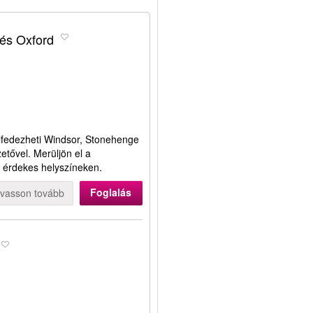
 és Oxford
lfedezheti Windsor, Stonehenge
etővel. Merüljön el a
s érdekes helyszíneken.
Foglalás
lvasson tovább