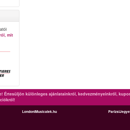
atói
ól, mit
re!
Értesüljön különleges ajánlatainkról, kedvezményeinkről, kupo
ciókról!
LondoniMusicalek.hu
ParizsiJegy