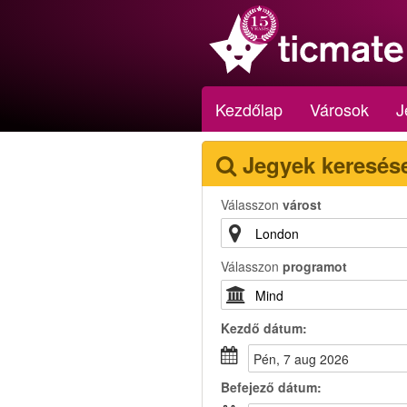
Kezdőlap
Városok
J
Jegyek keresés
Válasszon
várost
Válasszon
programot
Kezdő dátum:
pén, 7 aug 2026
Befejező dátum: