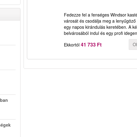
Fedezze fel a fenséges Windsor kasté
városát és csodálja meg a lenyűgöző
egy napos kirándulás keretében. A 
belvárosából indul és egy profi idege
41 733 Ft
O
Ekkortól
nban
ségek