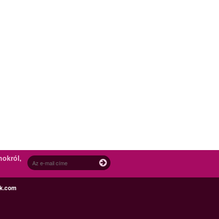
nokról,
ek.com