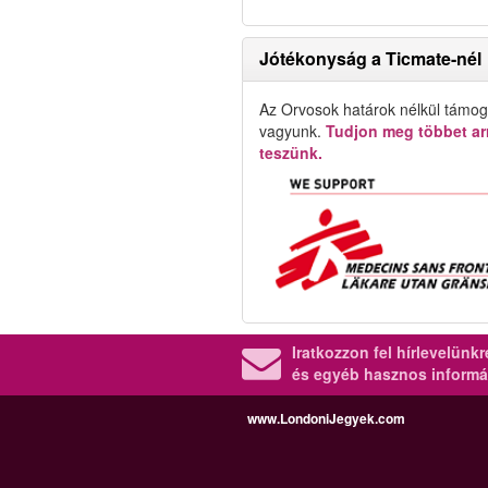
Jótékonyság a Ticmate-nél
Az Orvosok határok nélkül támog
vagyunk.
Tudjon meg többet arr
teszünk.
Iratkozzon fel hírlevelünk
és egyéb hasznos informá
www.LondoniJegyek.com