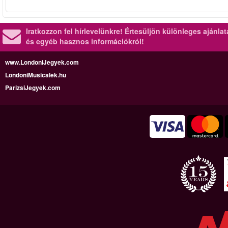
Iratkozzon fel hírlevelünkre!
Értesüljön különleges ajánla
és egyéb hasznos információkról!
www.LondoniJegyek.com
LondoniMusicalek.hu
ParizsiJegyek.com