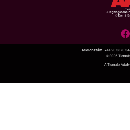
A legmagasabb hi
© Dun & Br
Telefonszám
:
+44 20 3870 34
© 2026
Ticmat
A Ticmate Adatv