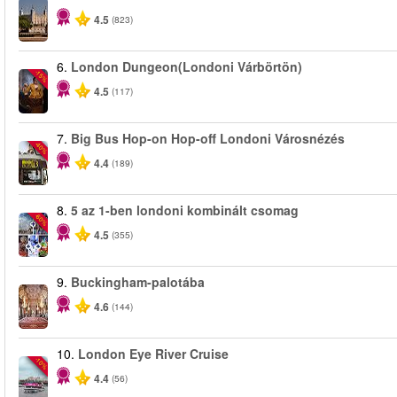
4.5
(823)
6.
London Dungeon(Londoni Várbörtön)
-15%
4.5
(117)
7.
Big Bus Hop-on Hop-off Londoni Városnézés
-40%
4.4
(189)
8.
5 az 1-ben londoni kombinált csomag
-60%
4.5
(355)
9.
Buckingham-palotába
4.6
(144)
10.
London Eye River Cruise
-10%
4.4
(56)