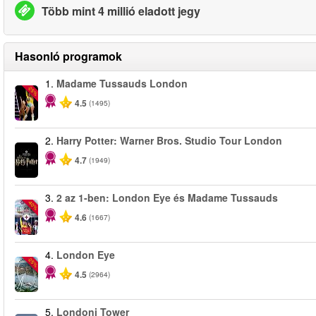
Több mint 4 millió eladott jegy
Hasonló programok
1.
Madame Tussauds London
-25%
4.5
(1495)
2.
Harry Potter: Warner Bros. Studio Tour London
4.7
(1949)
3.
2 az 1-ben: London Eye és Madame Tussauds
-40%
4.6
(1667)
4.
London Eye
-25%
4.5
(2964)
5.
Londoni Tower